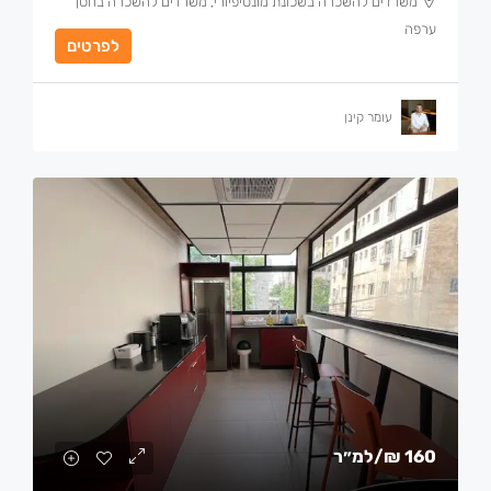
משרדים להשכרה בשכונת מונטיפיורי, משרדים להשכרה בחסן
ערפה
לפרטים
עומר קינן
160 ₪
/למ״ר