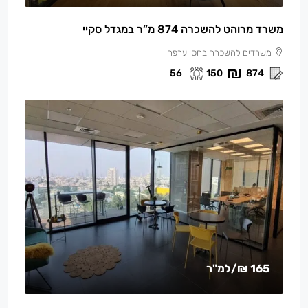
משרד מרוהט להשכרה 874 מ”ר במגדל סקיי
משרדים להשכרה בחסן ערפה
56
150
874
165 ₪
/למ"ר