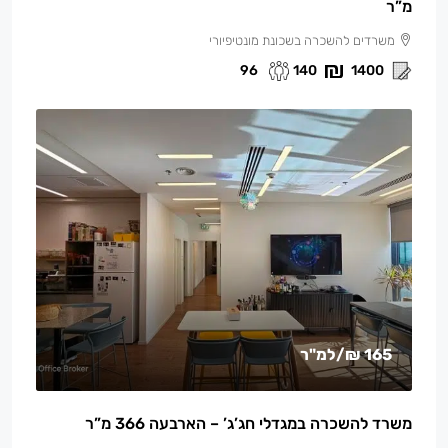
מ”ר
משרדים להשכרה בשכונת מונטיפיורי
96
140
1400
165 ₪
/למ"ר
משרד להשכרה במגדלי חג’ג’ – הארבעה 366 מ”ר