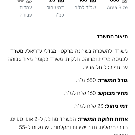
Area Size
שכ"ד למ"ר
דמי ניהול
עמדות
למ"ר
עבודה
תיאור המשרד
משרד להשכרה בשרונה מרקט- מגדלי עזריאלי. משרד
לכניסה מידית ומרוהט חלקית. משרד בקומה מאוד גבוהה
עם נוף לכל תל אביב.
גודל המשרד:
650 מ”ר.
מחיר מבוקש:
160 ש”ח למ”ר.
דמי ניהול:
23 ש”ח למ”ר.
אודות חלוקת המשרד:
המשרד מחולק ל-2 אופן ספייס,
חדרי מנהלים, חדר ישיבות ומקלחות. יש מקום ל-55