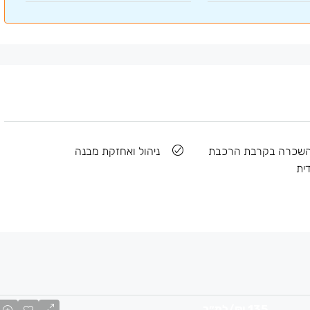
השכרה בקרבת הרכבת
ניהול ואחזקת מבנה
ית
135 ₪
/למ״ר