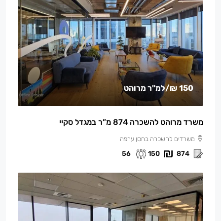
150 ₪
/למ"ר מרוהט
משרד מרוהט להשכרה 874 מ”ר במגדל סקיי
משרדים להשכרה בחסן ערפה
56
150
874