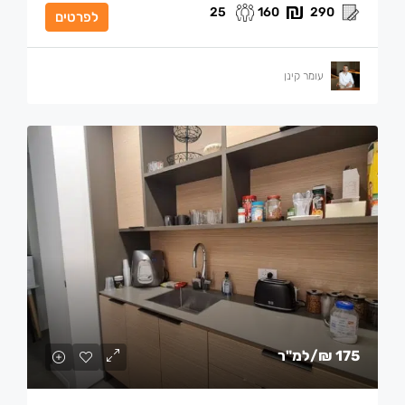
25
160
290
לפרטים
עומר קינן
175 ₪
/למ"ר