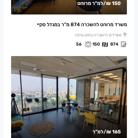
150 ₪
/למ"ר מרוהט
משרד מרוהט להשכרה 874 מ”ר במגדל סקיי
משרדים להשכרה בחסן ערפה
56
150
874
165 ₪
/למ"ר