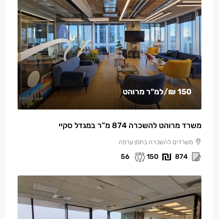
150 ₪
/למ"ר מרוהט
משרד מרוהט להשכרה 874 מ”ר במגדל סקיי
משרדים להשכרה בחסן ערפה
56
150
874