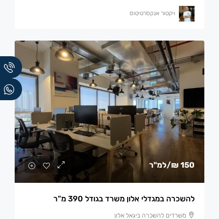
ויקטור אנקסרטיטוס
150 ₪
/למ"ר
להשכרה במגדלי אלון משרד בגודל 390 מ”ר
משרדים להשכרה ביגאל אלון