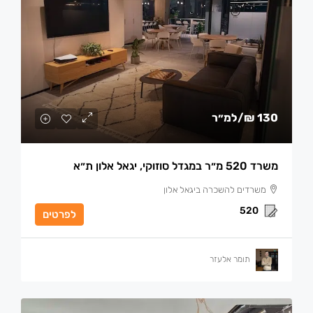
130 ₪
/למ״ר
משרד 520 מ״ר במגדל סוזוקי, יגאל אלון ת״א
משרדים להשכרה ביגאל אלון
520
לפרטים
תומר אלעזר