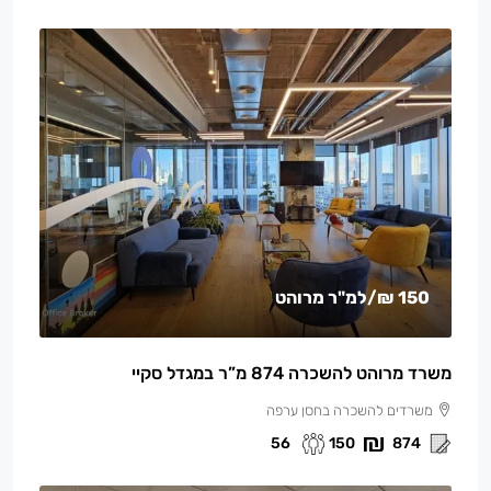
150 ₪
/למ"ר מרוהט
משרד מרוהט להשכרה 874 מ”ר במגדל סקיי
משרדים להשכרה בחסן ערפה
56
150
874