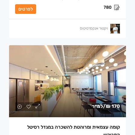
780
לפרטים
ויקטור אנקסרטיטוס
170 ₪
/למ״ר
קומה עצמאית ומרוהטת להשכרה במגדל רסיטל
המבוקש