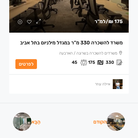
175 ₪
/למ"ר
משרד להשכרה 330 מ”ר במגדל מילניום בתל אביב
משרדים להשכרה בשרונה / הארבעה
45
175
330
לפרטים
איילה עוזר
הקודם
הַבָּא