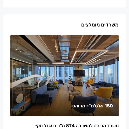
משרדים מומלצים
150 ₪
/למ"ר מרוהט
משרד מרוהט להשכרה 874 מ”ר במגדל סקיי