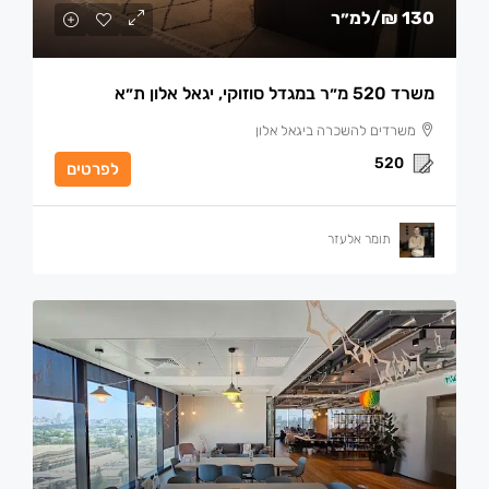
130 ₪
/למ״ר
משרד 520 מ״ר במגדל סוזוקי, יגאל אלון ת״א
משרדים להשכרה ביגאל אלון
520
לפרטים
תומר אלעזר