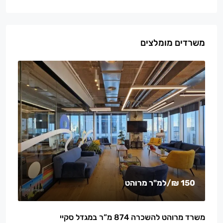
משרדים מומלצים
150 ₪
/למ"ר מרוהט
משרד מרוהט להשכרה 874 מ”ר במגדל סקיי