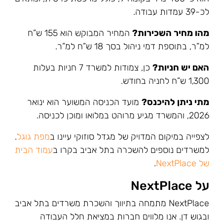
לכ-39 עמדות עבודה.
מהו מחיר השכירות?
המחיר המבוקש הוא 155 ש”ח
למ”ר, בתוספת דמי ניהול בסך 18 ש”ח למ”ר.
האם יש חניות?
כן, צמודות למשרד 7 חניות בעלות
1,300 ש”ח לחניה בחודש.
מתי ניתן להיכנס?
מועד הכניסה המשוער הוא ינואר
2026, והמשרד מגיע מרוהט במלואו ומוכן לכניסה.
לצפייה במיקום המדויק של מגדל סוזוקי עיינו ב
מפת גוגל
.
למשרדים נוספים להשכרה בתל אביב בקרו ב
עמוד הבית
של NextPlace
.
על NextPlace
NextPlace מתמחה בתיווך והשכרת משרדים בתל אביב
ובגוש דן. אנו מלווים חברות במציאת חלל העבודה