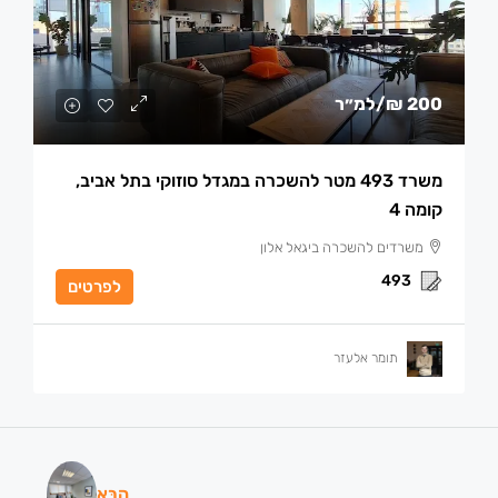
200 ₪
/למ״ר
משרד 493 מטר להשכרה במגדל סוזוקי בתל אביב,
קומה 4
משרדים להשכרה ביגאל אלון
493
לפרטים
תומר אלעזר
הַבָּא