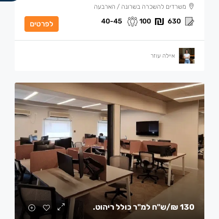
משרדים להשכרה בשרונה / הארבעה
40-45
100
630
לפרטים
איילה עוזר
130 ₪
/ש"ח למ"ר כולל ריהוט.