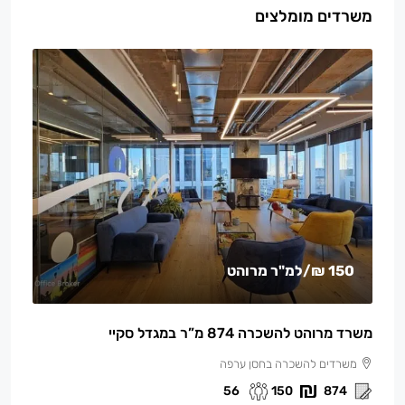
משרדים מומלצים
150 ₪
/למ"ר מרוהט
משרד מרוהט להשכרה 874 מ”ר במגדל סקיי
משרדים להשכרה בחסן ערפה
56
150
874