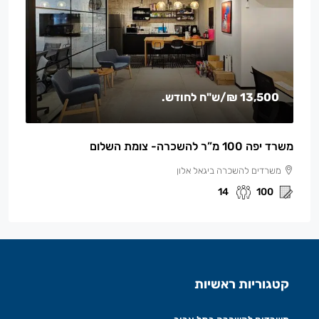
13,500 ₪
/ש"ח לחודש.
משרד יפה 100 מ”ר להשכרה- צומת השלום
משרדים להשכרה ביגאל אלון
14
100
קטגוריות ראשיות