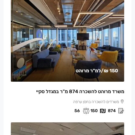
150 ₪
/למ"ר מרוהט
משרד מרוהט להשכרה 874 מ”ר במגדל סקיי
משרדים להשכרה בחסן ערפה
56
150
874