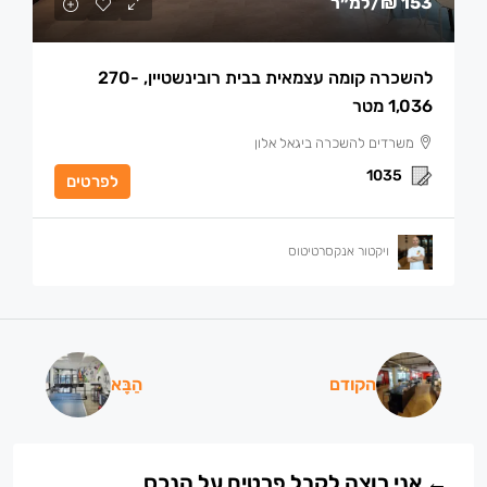
153 ₪
/למ״ר
להשכרה קומה עצמאית בבית רובינשטיין, 270-
1,036 מטר
משרדים להשכרה ביגאל אלון
1035
לפרטים
ויקטור אנקסרטיטוס
הקודם
הַבָּא