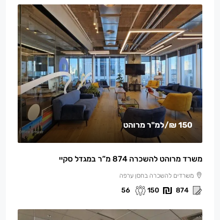
150 ₪
/למ"ר מרוהט
משרד מרוהט להשכרה 874 מ”ר במגדל סקיי
משרדים להשכרה בחסן ערפה
56
150
874