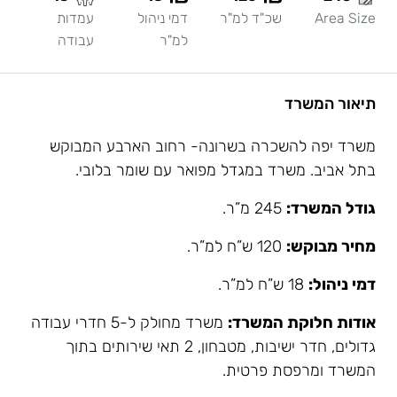
Area Size
שכ"ד למ"ר
דמי ניהול
עמדות
למ"ר
עבודה
תיאור המשרד
משרד יפה להשכרה בשרונה- רחוב הארבע המבוקש
בתל אביב. משרד במגדל מפואר עם שומר בלובי.
גודל המשרד:
245 מ”ר.
מחיר מבוקש:
120 ש”ח למ”ר.
דמי ניהול:
18 ש”ח למ”ר.
אודות חלוקת המשרד:
משרד מחולק ל-5 חדרי עבודה
גדולים, חדר ישיבות, מטבחון, 2 תאי שירותים בתוך
המשרד ומרפסת פרטית.