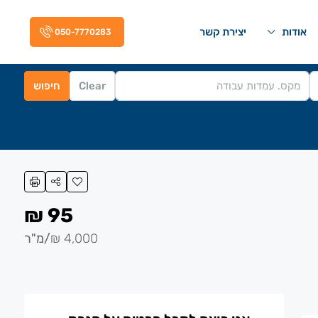
אודות
יצירת קשר
050-7770283
Clear
חיפוש
95 ₪
4,000 ₪
/מ"ר