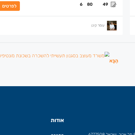
6
80
49
לפרטים
עומר קינן
הַבָּא
אודות