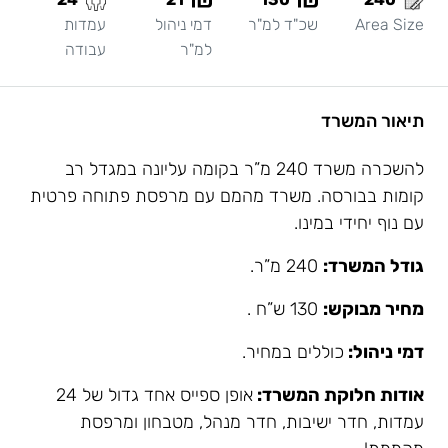
Area Size
שכ"ד למ"ר
דמי ניהול
עמדות
למ"ר
עבודה
תיאור המשרד
להשכרה משרד 240 מ”ר בקומה עליונה במגדל רב
קומות בבורסה. משרד מהמם עם מרפסת פתוחה פרטית
עם נוף יחידי במינו.
גודל המשרד:
240 מ”ר.
מחיר מבוקש:
130 ש”ח .
דמי ניהול:
כוללים במחיר.
אודות חלוקת המשרד:
אופן ספייס אחד גדול של 24
עמדות, חדר ישיבות, חדר מנהל, מטבחון ומרפסת