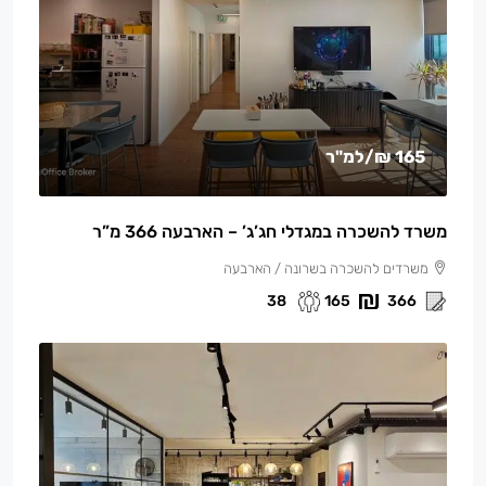
165 ₪
/למ"ר
משרד להשכרה במגדלי חג’ג’ – הארבעה 366 מ”ר
משרדים להשכרה בשרונה / הארבעה
38
165
366