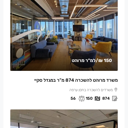
150 ₪
/למ"ר מרוהט
משרד מרוהט להשכרה 874 מ”ר במגדל סקיי
משרדים להשכרה בחסן ערפה
56
150
874