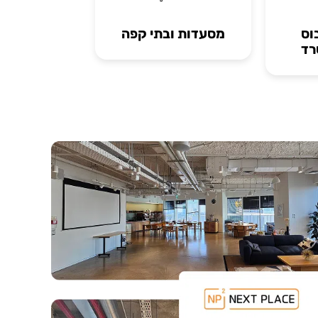
וס
מסעדות ובתי קפה
רד