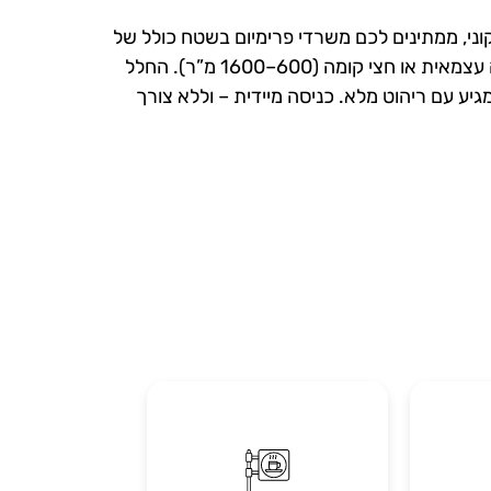
וני, ממתינים לכם משרדי פרימיום בשטח כולל של
עד 1600 מ”ר – עם אפשרות לחלוקה גמישה של קומה עצמאית או חצי קומה (600–1600 מ”ר). החלל
וות, ומגיע עם ריהוט מלא. כניסה מיידית – וללא צורך