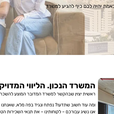
אמת יהיה לכם כיף להגיע למשרד
המשרד הנכון. הליווי המדויק. עם lace
ראשית יצוין שבהקשר למשרד המדובר המוצע להשכרה, קיימת לנו – כאן
ומה עוד חשוב שתדעו? נפתח ונגיד בפה מלא, שאנחנו – כאן ב-Next Place, נמצאי
אנו נשיג עבורכם – לקוחותינו – את תנאי השכירות הטו