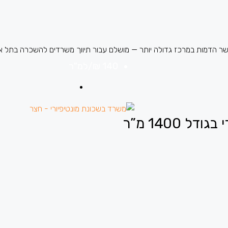
140 ₪
/למ"ר
1400 מ”ר