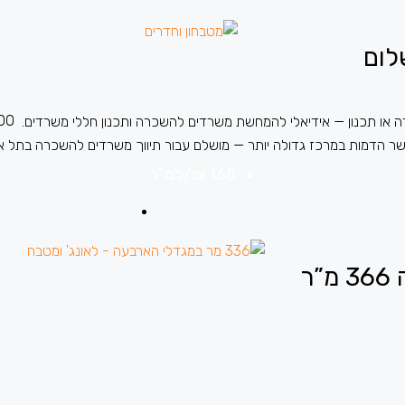
00
165 ₪
/למ"ר
ר