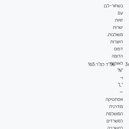
3
שכ"ד למ"ר:
165